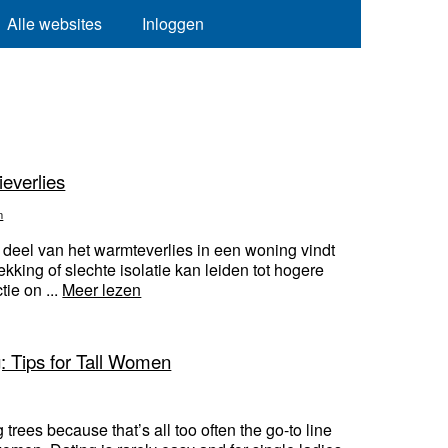
Alle websites
Inloggen
ieverlies
n
 deel van het warmteverlies in een woning vindt
king of slechte isolatie kan leiden tot hogere
ie on ...
Meer lezen
: Tips for Tall Women
g trees because that’s all too often the go-to line