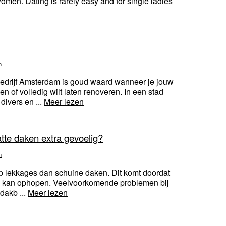
l women. Dating is rarely easy and for single ladies
n
edrijf Amsterdam is goud waard wanneer je jouw
n of volledig wilt laten renoveren. In een stad
ivers en ...
Meer lezen
tte daken extra gevoelig?
n
p lekkages dan schuine daken. Dit komt doordat
ch kan ophopen. Veelvoorkomende problemen bij
 dakb ...
Meer lezen