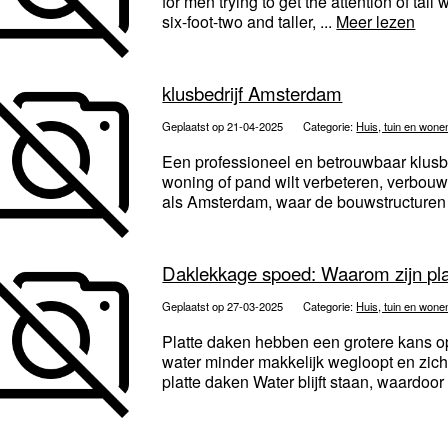
for men trying to get the attention of tal
six-foot-two and taller, ...
Meer lezen
klusbedrijf Amsterdam
Geplaatst op 21-04-2025
Categorie:
Huis, tuin en wone
Een professioneel en betrouwbaar klusb
woning of pand wilt verbeteren, verbouwe
als Amsterdam, waar de bouwstructuren d
Daklekkage spoed: Waarom zijn pla
Geplaatst op 27-03-2025
Categorie:
Huis, tuin en wone
Platte daken hebben een grotere kans o
water minder makkelijk wegloopt en zi
platte daken Water blijft staan, waardoor